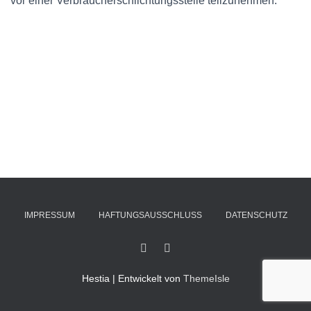
vor einer Verbraucherschlichtungsstelle teilzunehmen.
IMPRESSUM
HAFTUNGSAUSSCHLUSS
DATENSCHUTZ
Hestia | Entwickelt von
ThemeIsle