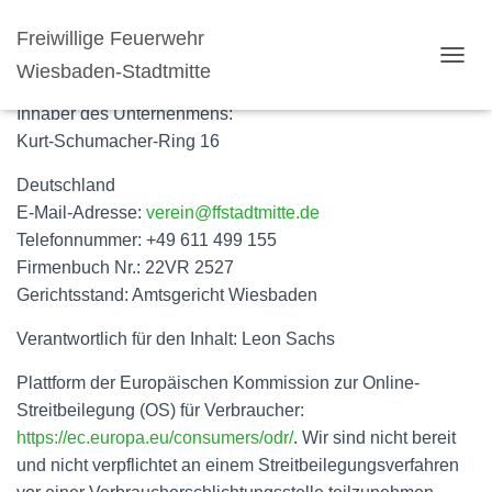
Freiwillige Feuerwehr
Impressum
Wiesbaden-Stadtmitte
N
A
Inhaber des Unternehmens:
V
I
Kurt-Schumacher-Ring 16
G
A
Deutschland
T
E-Mail-Adresse:
verein@ffstadtmitte.de
I
Telefonnummer: +49 611 499 155
O
N
Firmenbuch Nr.: 22VR 2527
U
Gerichtsstand: Amtsgericht Wiesbaden
M
S
Verantwortlich für den Inhalt: Leon Sachs
C
H
Plattform der Europäischen Kommission zur Online-
A
L
Streitbeilegung (OS) für Verbraucher:
T
https://ec.europa.eu/consumers/odr/
. Wir sind nicht bereit
E
und nicht verpflichtet an einem Streitbeilegungsverfahren
N