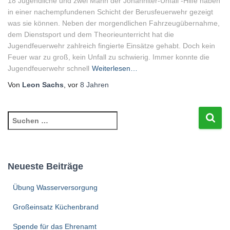
18 Jugendliche und zwei Mann der Johanniter-Unfall -Hilfe haben
in einer nachempfundenen Schicht der Berusfeuerwehr gezeigt
was sie können. Neben der morgendlichen Fahrzeugübernahme,
dem Dienstsport und dem Theorieunterricht hat die
Jugendfeuerwehr zahlreich fingierte Einsätze gehabt. Doch kein
Feuer war zu groß, kein Unfall zu schwierig. Immer konnte die
Jugendfeuerwehr schnell
Weiterlesen…
Von
Leon Sachs
, vor
8 Jahren
S
u
c
h
e
Neueste Beiträge
n
n
Übung Wasserversorgung
a
c
Großeinsatz Küchenbrand
h
Spende für das Ehrenamt
: