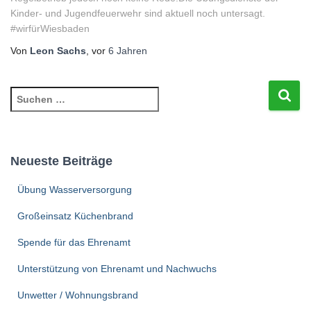
Kinder- und Jugendfeuerwehr sind aktuell noch untersagt.
#wirfürWiesbaden
Von
Leon Sachs
, vor
6 Jahren
S
u
c
h
e
Neueste Beiträge
n
n
Übung Wasserversorgung
a
c
Großeinsatz Küchenbrand
h
Spende für das Ehrenamt
:
Unterstützung von Ehrenamt und Nachwuchs
Unwetter / Wohnungsbrand