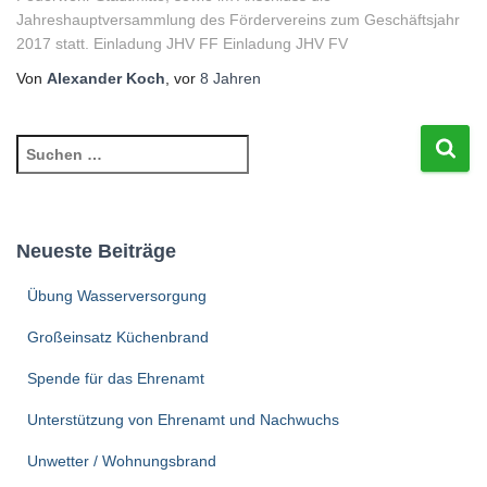
Jahreshauptversammlung des Fördervereins zum Geschäftsjahr
2017 statt. Einladung JHV FF Einladung JHV FV
Von
Alexander Koch
, vor
8 Jahren
S
u
c
h
e
Neueste Beiträge
n
n
Übung Wasserversorgung
a
c
Großeinsatz Küchenbrand
h
Spende für das Ehrenamt
:
Unterstützung von Ehrenamt und Nachwuchs
Unwetter / Wohnungsbrand