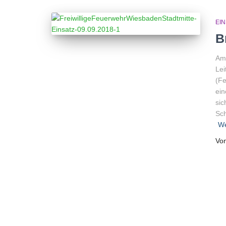
EI
B
Am 
Lei
(Fe
ein
sic
Sch
We
Vo