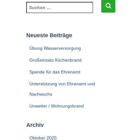
S
u
c
h
e
Neueste Beiträge
n
n
Übung Wasserversorgung
a
c
Großeinsatz Küchenbrand
h
Spende für das Ehrenamt
:
Unterstützung von Ehrenamt und
Nachwuchs
Unwetter / Wohnungsbrand
Archiv
Oktober 2020