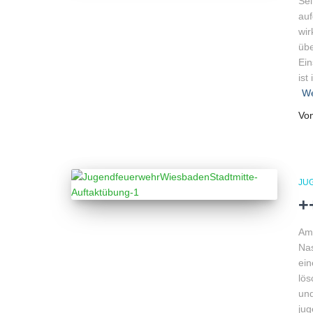
Sei
auf
wir
übe
Ein
ist
We
Vo
JU
+
Am 
Nas
ein
lös
und
jug