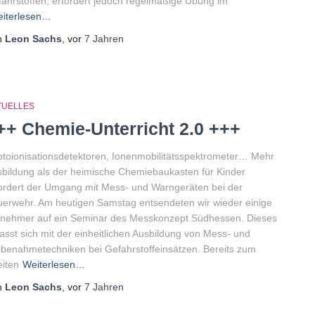
ahrstoffen, erfordert jedoch regelmäßige Übung im
iterlesen…
n
Leon Sachs
, vor
7 Jahren
TUELLES
++ Chemie-Unterricht 2.0 +++
toionisationsdetektoren, Ionenmobilitätsspektrometer… Mehr
bildung als der heimische Chemiebaukasten für Kinder
ordert der Umgang mit Mess- und Warngeräten bei der
erwehr. Am heutigen Samstag entsendeten wir wieder einige
lnehmer auf ein Seminar des Messkonzept Südhessen. Dieses
asst sich mit der einheitlichen Ausbildung von Mess- und
benahmetechniken bei Gefahrstoffeinsätzen. Bereits zum
iten
Weiterlesen…
n
Leon Sachs
, vor
7 Jahren