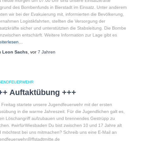
t heute morgen um 07:00 Uhr sind unsere Einsatzkräfte
grund des Bombenfunds in Bierstadt im Einsatz. Unter anderem
kten wir bei der Evakuierung mit, informierten die Bevölkerung,
rnahmen Logistikfahrten, stellten die Versorgung der
satzkräfte sicher und unterstützten die Stabsleitung. Die Bombe
 inzwischen entschärft. Weitere Information zur Lage gibt es
iterlesen…
n
Leon Sachs
, vor
7 Jahren
GENDFEUERWEHR
++ Auftaktübung +++
Freitag startete unsere Jugendfeuerwehr mit der ersten
sübung in die warme Jahreszeit. Für die Jugendlichen galt es,
en Löschangriff aufzubauen und brennendes Gestrüpp zu
chen. #wirfürWiesbaden Du bist zwischen 10 und 17 Jahre alt
 möchtest bei uns mitmachen? Schreib uns eine E-Mail an
endfeuerwehr@ffstadtmitte.de