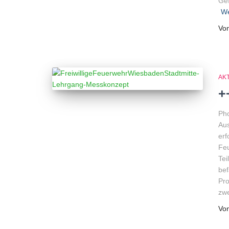
Gef
We
Vo
AK
+
Pho
Aus
erf
Feu
Tei
bef
Pro
zwe
Vo