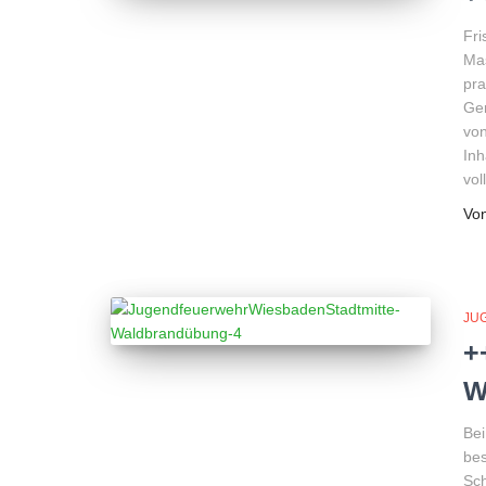
Fri
Mas
pr
Ger
von
Inh
vol
Vo
JU
+
W
Bei
bes
Sch