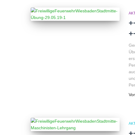
AK
+
+
Gem
Übu
ers
Per
auc
und
Pe
Vo
AK
+