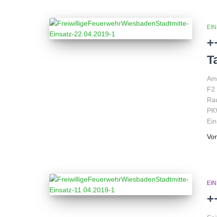
EI
+
T
Am 
F2 
Rau
PKW
Ein
Vo
EI
+