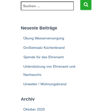
S
u
c
h
e
Neueste Beiträge
n
n
Übung Wasserversorgung
a
c
Großeinsatz Küchenbrand
h
Spende für das Ehrenamt
:
Unterstützung von Ehrenamt und
Nachwuchs
Unwetter / Wohnungsbrand
Archiv
Oktober 2020