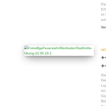
Equ
Erf
im 
erh
Vo
AK
+
+
Der
Dek
Lag
ein
Ger
Bel