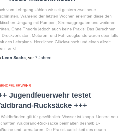
sch vom Lehrgang zählen wir seit gestern zwei neue
chinisten. Während der letzten Wochen erlernten diese den
aktischen Umgang mit Pumpen, Stromaggregaten und weiteren
äten. Ohne Theorie jedoch auch keine Praxis: Das Berechnen
 Druckverlusten, Motoren- und Fahrzeugkunde waren ebenfalls
alt des Lehrplans. Herzlichen Glückwunsch und einen allzeit
len Tank!
n
Leon Sachs
, vor
7 Jahren
GENDFEUERWEHR
++ Jugendfeuerwehr testet
aldbrand-Rucksäcke +++
 Waldbränden gilt für gewöhnlich: Wasser ist knapp. Unsere neu
chafften Waldbrand-Rucksäcke beinhalten deshalb D-
läuche und -armaturen. Die Praxistauglichkeit des neuen