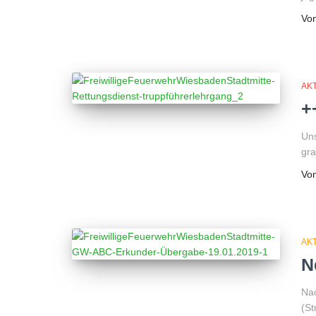
Vo
AK
+
Uns
gra
Vo
AK
N
Nac
(St