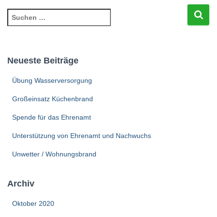
S
u
c
h
e
Neueste Beiträge
n
n
Übung Wasserversorgung
a
c
Großeinsatz Küchenbrand
h
Spende für das Ehrenamt
:
Unterstützung von Ehrenamt und Nachwuchs
Unwetter / Wohnungsbrand
Archiv
Oktober 2020