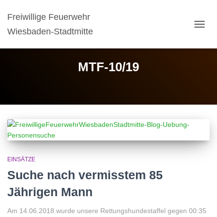
Freiwillige Feuerwehr
Wiesbaden-Stadtmitte
NAVIG
UMSC
MTF-10/19
EINSÄTZE
Suche nach vermisstem 85
Jährigen Mann
Am 14.06.2018 wurde unsere Rettungshundestaffel gegen 00:35